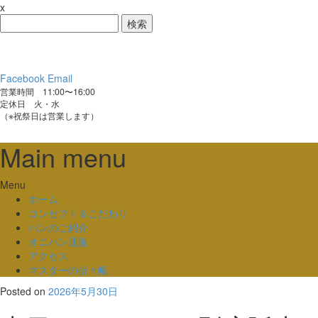
x
検
索:
Facebook
Email
営業時間 11:00〜16:00
定休日 火・水
（※祝祭日は営業します）
Main menu
Skip
Menu
to
ホーム
content
コンセプト＆こだわり
パンのご紹介
オニパン通販
アクセス
マスターの折々帳
Posted on
2026年5月30日