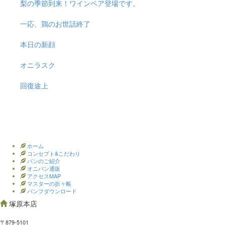
梨の季節到来！ワインペア登場です。
一応、鶏のお世話終了
本日の新顔
オニラスク
回復途上
ホーム
コンセプト&こだわり
パンのご紹介
オニパン通販
アクセスMAP
マスターの折々帳
パンフダウンロード
塚原本店
〒879-5101