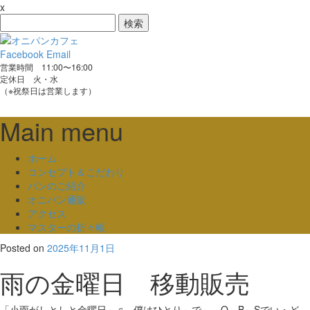
x
検
索:
Facebook
Email
営業時間 11:00〜16:00
定休日 火・水
（※祝祭日は営業します）
Main menu
Skip
ホーム
to
コンセプト＆こだわり
content
パンのご紹介
オニパン通販
アクセス
マスターの折々帳
Posted on
2025年11月1日
雨の金曜日 移動販売
「小雨がしとしと金曜日～♫ 僕はひとり～で～、O～B～Sでい・ど