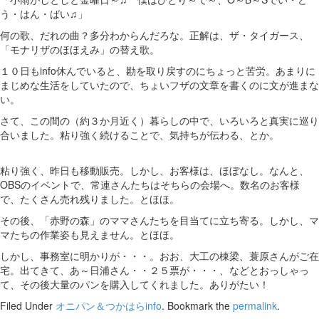
う・はん・ばい♫」
何の歌、だれの曲？多分わからんだろな。正解は、ザ・タイガース、
「モナリザのほほえみ」の替え歌。
１０日もinfo休んでいると、勘を取り戻すのにちょっと苦労。あまりに
まじめな生活をしていたので、ちょいフザの文章を書くのに文が進まな
い。
さて、この間の（約３か月近く）暮らしの中で、いろいろと真実に巡り
合いました。粘り強く続けることで、気持ちが伝わる、とか。
粘り強く、昨日も移動販売。しかし、お客様は、ほぼなし。なんと、
OBSのイベントで、常連さんたちはそちらの会場へ。数名のお客様
で、たくさん売れ残りました。とほほ。
その後、「赤野の森」のママさんたちを目当てに立ち寄る。しかし、マ
マたちの作業姿も見えません。とほほ。
しかし、事務室に明かりが・・・。おお、大工の棟梁、蓑原さんがご在
宅。出てきて、あ～日浦さん・・２５票が・・・、などとおっしゃっ
て、その後大量のパンを購入してくれました。ありがたい！
Filed Under
オニパン＆つかはらinfo
. Bookmark the
permalink
.