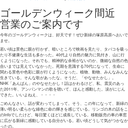
ゴールデンウィーク間近
営業のご案内です
今年のゴールデンウィークは、好天です！ぜひ新緑の塚原高原へおいで
ませ。
若い頃は景色に眼が行かず、暗いところで映画を見たり、タバコを吸っ
たり不健康な生活も多かった。40代より自然の魅力に気付き、山に行
くようになった。それでも、精神的な余裕がないのか、微細な自然の色
合いまでは見えていなかった。死期を意識する70代になって、生命に
関わる景色や色彩に眼が行くようになった。植物、動物、みんなみんな
生きている。そんな歌があったな。そうだ、「やなせたかし」。
NHK「あんぱん」のやなせたかし！話はかわるけど、私、震災のあっ
た2011年、アンパンマンの歌を聴いて、ほんと感動した。涙がにじん
できた。いいよねえ、・・・・
ごめんなさい、話が変わってしまって。そう、この年になって、新緑の
薄い明るい柔らかな綠色に命の輝きを感じている。リンゴの木の話をこ
のInfoでしたけど、毎日驚くほどに成長している。移動販売の車の車窓
に広がる新緑に感動している自分がいる。若い頃どうして気がつかなか
ったの。