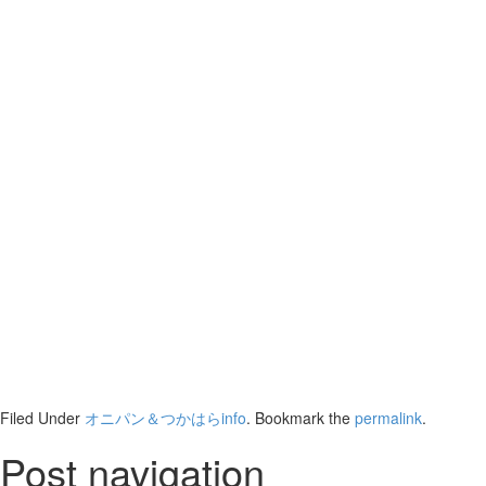
Filed Under
オニパン＆つかはらinfo
. Bookmark the
permalink
.
Post navigation