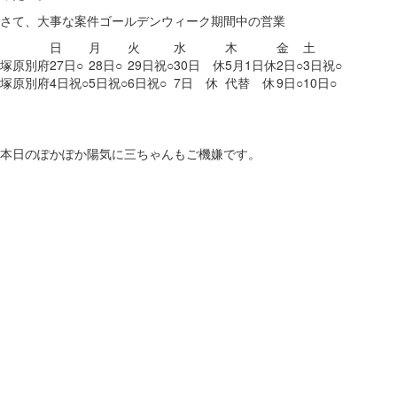
さて、大事な案件ゴールデンウィーク期間中の営業
日
月
火
水
木
金
土
塚原別府
27日○
28日○
29日祝○
30日 休
5月1日休
2日○
3日祝○
塚原別府
4日祝○
5日祝○
6日祝○
7日 休
代替 休
9日○
10日○
本日のぽかぽか陽気に三ちゃんもご機嫌です。