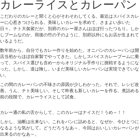
カレーライスとカレーパン
こだわりのカレーと聞くと心がそわそわしてくる。最近はスパイスカレ
ーに心惹きつけられる。美味しいカレーを求めて、さまよい歩いた
日々。チト大袈裟だが、別府のカレー屋さんはほぼ行ったつもり。しか
しブームなのか、雨後の竹の子のように、別府以外にもお店が生まれて
いるようだ。
数年前から、自分でもカレー作りを始めた。オニパンのカレーパンは開
店当初からほぼ自家製でやってきた。しかしスパイスカレーブームに乗
って、スパイス選びも含め一からオリジナル手作りに挑戦するようにな
った。しかし、道は険し。いまだ美味しいカレーパンは実現できていな
い。
この間のカレーパンの不味さの原因が少しわかった。それで、レシピ改
善。うん、チト美味しい。そして昨夜も新しいカレーを作る。煮詰める
前の段階で、カレーライスとして試食。
カレー通の私の舌からして、このカレーはナイスだ！うめ～！！
しかし、油断は出来ない。これをパンに詰めると、なぜか、今ひとつに
なるような気がして。どうだろうなあ～、今回はおいしいカレーパンが
出来るのかなあ～。