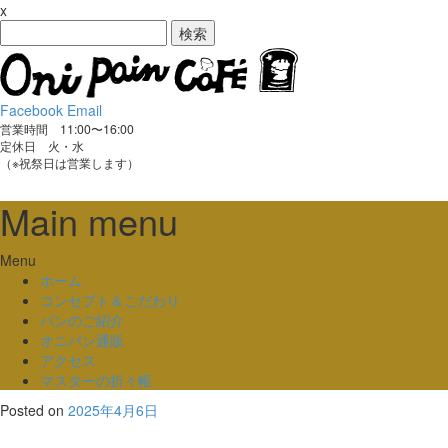
x
検
索:
Facebook
Email
営業時間 11:00〜16:00
定休日 火・水
（※祝祭日は営業します）
Main menu
Skip
Menu
to
ホーム
content
コンセプト＆こだわり
パンのご紹介
オニパン通販
アクセス
マスターの折々帳
Posted on
2025年4月6日