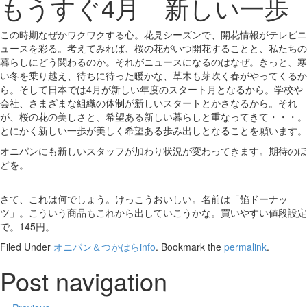
もうすぐ4月 新しい一歩
この時期なぜかワクワクする心。花見シーズンで、開花情報がテレビニ
ュースを彩る。考えてみれば、桜の花がいつ開花することと、私たちの
暮らしにどう関わるのか。それがニュースになるのはなぜ。きっと、寒
い冬を乗り越え、待ちに待った暖かな、草木も芽吹く春がやってくるか
ら。そして日本では4月が新しい年度のスタート月となるから。学校や
会社、さまざまな組織の体制が新しいスタートとかさなるから。それ
が、桜の花の美しさと、希望ある新しい暮らしと重なってきて・・・。
とにかく新しい一歩が美しく希望ある歩み出しとなることを願います。
オニパンにも新しいスタッフが加わり状況が変わってきます。期待のほ
どを。
さて、これは何でしょう。けっこうおいしい。名前は「餡ドーナッ
ツ」。こういう商品もこれから出していこうかな。買いやすい値段設定
で。145円。
Filed Under
オニパン＆つかはらinfo
. Bookmark the
permalink
.
Post navigation