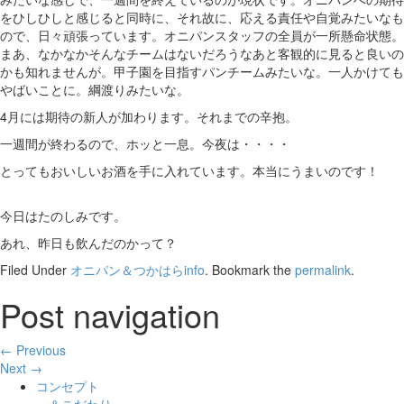
をひしひしと感じると同時に、それ故に、応える責任や自覚みたいなも
ので、日々頑張っています。オニパンスタッフの全員が一所懸命状態。
まあ、なかなかそんなチームはないだろうなあと客観的に見ると良いの
かも知れませんが。甲子園を目指すパンチームみたいな。一人かけても
やばいことに。綱渡りみたいな。
4月には期待の新人が加わります。それまでの辛抱。
一週間が終わるので、ホッと一息。今夜は・・・・
とってもおいしいお酒を手に入れています。本当にうまいのです！
今日はたのしみです。
あれ、昨日も飲んだのかって？
Filed Under
オニパン＆つかはらinfo
. Bookmark the
permalink
.
Post navigation
← Previous
Next →
コンセプト