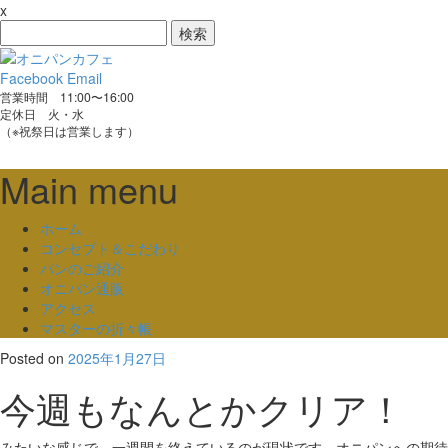
x
検
索:
Facebook
Email
営業時間 11:00〜16:00
定休日 火・水
（※祝祭日は営業します）
Main menu
Skip
ホーム
to
コンセプト＆こだわり
content
パンのご紹介
オニパン通販
アクセス
マスターの折々帳
Posted on
2025年1月27日
今週もなんとかクリア！
みたいな感じで、一週間を終えているのが現状です。オニパンへの期待