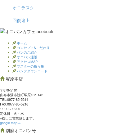
オニラスク
回復途上
ホーム
コンセプト&こだわり
パンのご紹介
オニパン通販
アクセスMAP
マスターの折々帳
パンフダウンロード
塚原本店
〒879-5101
由布市湯布院町塚原135-142
TEL:0977‐85-5214
FAX:0977‐85-5216
11:00～16:00
定休日 火・水
※祝日は営業致します。
google map→
別府オニパン号