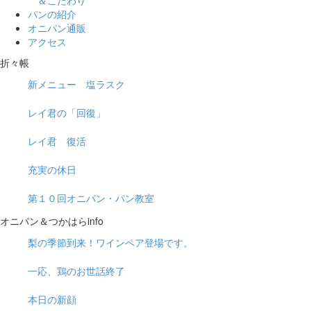
＆こだわり
パンの紹介
オニパン通販
アクセス
折々帳
新メニュー 塩ラスク
レイ君の「回復」
レイ君 復活
充実の休日
第１０回オニパン・パン教室
オニパン＆つかはらinfo
梨の季節到来！ワインペア登場です。
一応、鶏のお世話終了
本日の新顔