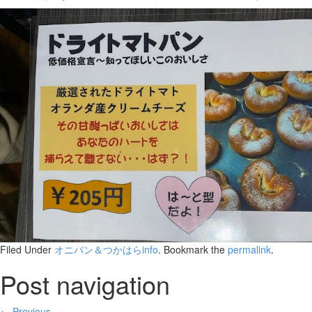
Filed Under
オニパン＆つかはらinfo
. Bookmark the
permalink
.
Post navigation
← Previous