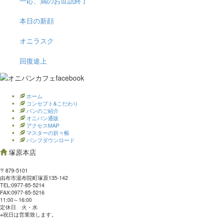
一応、鶏のお世話終了
本日の新顔
オニラスク
回復途上
ホーム
コンセプト&こだわり
パンのご紹介
オニパン通販
アクセスMAP
マスターの折々帳
パンフダウンロード
塚原本店
〒879-5101
由布市湯布院町塚原135-142
TEL:0977‐85-5214
FAX:0977‐85-5216
11:00～16:00
定休日 火・水
※祝日は営業致します。