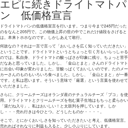
エピに続きドライトマトパ
ン 低価格宣言
ドライトマトパンの低価格宣言を行います。つまり今まで245円だった
のをなんと205円で。この物価上昇の世の中でこれだけ値段をさげると
は。本来トホホなのです。しかしあえて敢行。
何故なの？それは一言で言って「おいしさを広く知っていただきたい」
ということです。ドライトマトというとちょっと引く方もいらっしゃる
のでは。私自身、ドライトマトの酸っぱさが印象に残り、ちょっと苦手
だなあと思っていました。しかし、「金山とまと」さんのドライトマト
に出会い印象が変わりました。甘酸っぱくておいしいのです。たのメー
カーさんのものもいろいろ食べました。しかし、「金山とまと」が一番
です。と私は思います。そういう意味で「厳選」という言葉を使わせて
いただきました。
さらに、クリームチーズはオランダ産のナチュラルチーズ「ブコ」を使
用。ドライトマトとクリームチーズを包む菓子生地はもちっと柔らかい
「湯だね入り」。私はおいしい！と太鼓判を押しています。しか
し・・・売れ行きは今ひとつ。どうしたものか・・・・。
そこで、とにかくおいしさを知っていただきたいと考え、低価格宣言。
売れればそれなりに利益も入ると。少し小ぶりにしています。