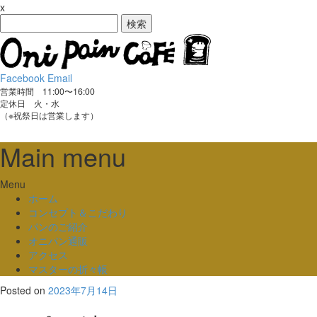
x
検
索:
Facebook
Email
営業時間 11:00〜16:00
定休日 火・水
（※祝祭日は営業します）
Main menu
Skip
Menu
to
ホーム
content
コンセプト＆こだわり
パンのご紹介
オニパン通販
アクセス
マスターの折々帳
Posted on
2023年7月14日