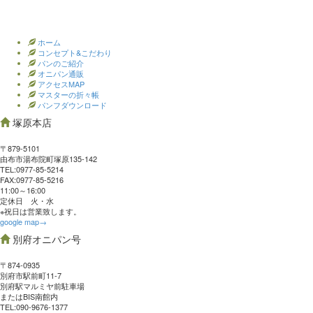
ホーム
コンセプト&こだわり
パンのご紹介
オニパン通販
アクセスMAP
マスターの折々帳
パンフダウンロード
塚原本店
〒879-5101
由布市湯布院町塚原135-142
TEL:0977‐85-5214
FAX:0977‐85-5216
11:00～16:00
定休日 火・水
※祝日は営業致します。
google map→
別府オニパン号
〒874-0935
別府市駅前町11-7
別府駅マルミヤ前駐車場
またはBIS南館内
TEL:090-9676-1377