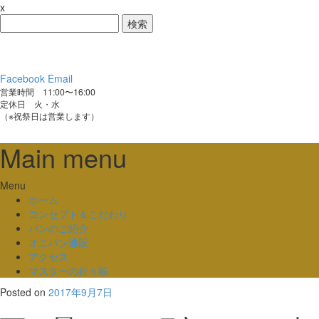
x
検
索:
Facebook
Email
営業時間 11:00〜16:00
定休日 火・水
（※祝祭日は営業します）
Main menu
Skip
Menu
to
ホーム
content
コンセプト＆こだわり
パンのご紹介
オニパン通販
アクセス
マスターの折々帳
Posted on
2017年9月7日