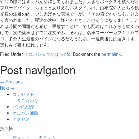
や卸の際にはずいぶん活躍してくれました。大きなボックスを積んだオ
フロードバイク。ちょっとありえないスタイルは、由布院の人たちや観
光客の注目の的。少し大げさな表現ですが、「その箱でかいなあ」とよ
く言われました。配達の途中、降りるとき、こけそうになりました。こ
れは時間の問題だと感じ、手放すことに。でも配達はこれからも続くわ
けで、次の愛車はすでに注文済み。それは、名車スーパーカブ１１０プ
ロ。多分人生最後のバイクになるだろうなあ。一週間後には届きます。
楽しみで夜も眠れません。
Filed Under
オニパン＆つかはらinfo
. Bookmark the
permalink
.
Post navigation
← Previous
Next →
コンセプト
＆こだわり
パンの紹介
オニパン通販
アクセス
折々帳
新メニュー 塩ラスク