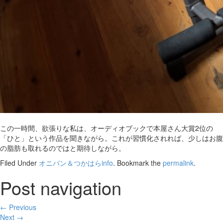
この一時間、欲張りな私は、オーディオブックで本屋さん大賞2位の
「ひと」という作品を聞きながら。これが習慣化されれば、少しはお腹
の脂肪も取れるのではと期待しながら。
Filed Under
オニパン＆つかはらinfo
. Bookmark the
permalink
.
Post navigation
← Previous
Next →