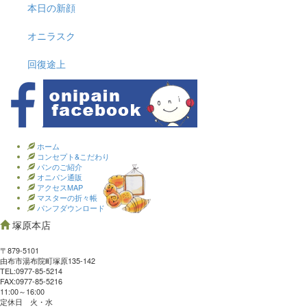
本日の新顔
オニラスク
回復途上
ホーム
コンセプト&こだわり
パンのご紹介
オニパン通販
アクセスMAP
マスターの折々帳
パンフダウンロード
塚原本店
〒879-5101
由布市湯布院町塚原135-142
TEL:0977‐85-5214
FAX:0977‐85-5216
11:00～16:00
定休日 火・水