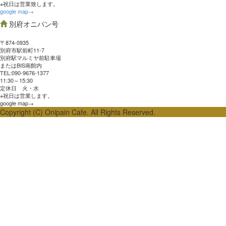
※祝日は営業致します。
google map→
別府オニパン号
〒874-0935
別府市駅前町11-7
別府駅マルミヤ前駐車場
またはBIS南館内
TEL:090-9676-1377
11:30～15:30
定休日 火・水
※祝日は営業します。
google map→
Copyright (C) Onipain Cafe. All Rights Reserved.