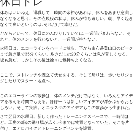
休日トレ
休みはいいねえ。退職して、時間の余裕があれば、休みをあまり意識し
なくなると思う。その点現役の私は、休みが待ち遠しい。朝、早く起き
なくて良いというのは､それだけで幸せだ。
だからといって、休日にのんびりしていては､一週間がまわらない。そ
れと、体のメンテを行わないと、一週間が持たない。
火曜日は、エコーラインをハードに散歩。下から由布岳登山口のピーク
まで急ぎ足で35分くらい。歩きだしの20分くらいは息が苦しくなる。
坂も急だ。しかしその後は徐々に気持ちよくなる。
ここで、ストレッチや腕立て伏せをする。そして帰りは、歩いたりジョ
グしたりでスタート地点へ。
このエコーラインの散歩は、体のメンテだけではなく、いろんなアイデ
アを考える時間でもある。ほぼ一つは新しいアイデアが浮かぶからおも
しろい。そして実践。オニラスクのアイデアもこの散歩から生まれた。
さて翌日の水曜日。新しく作ったトレーニングスペースで、一時間ほ
ど。工房の2階の踊り場が広く､今までは物置となっていた。そこを片
付け、エアロバイクとトレーニングベンチを設置。