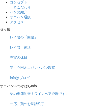
コンセプト
＆こだわり
パンの紹介
オニパン通販
アクセス
折々帳
レイ君の「回復」
レイ君 復活
充実の休日
第１０回オニパン・パン教室
Infoはブログ
オニパン＆つかはらinfo
梨の季節到来！ワインペア登場です。
一応、鶏のお世話終了