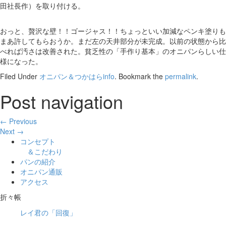
田社長作）を取り付ける。
おっと、贅沢な壁！！ゴージャス！！ちょっといい加減なペンキ塗りも
まあ許してもらおうか。まだ左の天井部分が未完成。以前の状態から比
べれば汚さは改善された。貧乏性の「手作り基本」のオニパンらしい仕
様になった。
Filed Under
オニパン＆つかはらinfo
. Bookmark the
permalink
.
Post navigation
← Previous
Next →
コンセプト
＆こだわり
パンの紹介
オニパン通販
アクセス
折々帳
レイ君の「回復」