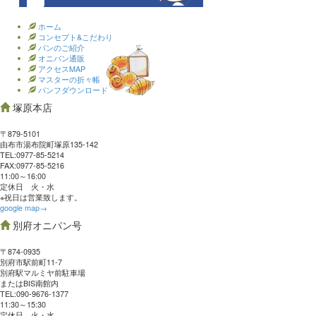
ホーム
コンセプト&こだわり
パンのご紹介
オニパン通販
アクセスMAP
マスターの折々帳
パンフダウンロード
塚原本店
〒879-5101
由布市湯布院町塚原135-142
TEL:0977‐85-5214
FAX:0977‐85-5216
11:00～16:00
定休日 火・水
※祝日は営業致します。
google map→
別府オニパン号
〒874-0935
別府市駅前町11-7
別府駅マルミヤ前駐車場
またはBIS南館内
TEL:090-9676-1377
11:30～15:30
定休日 火・水