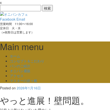
x
検
索:
Facebook
Email
営業時間 11:00〜16:00
定休日 火・水
（※祝祭日は営業します）
Main menu
Skip
ホーム
to
コンセプト＆こだわり
content
パンのご紹介
オニパン通販
アクセス
マスターの折々帳
Posted on
2026年1月16日
やっと進展！壁問題。
以前より気になっていた壁のシミ。