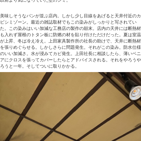
美味しそうなパンが並ぶ店内。しかし少し目線をあげると天井付近のカ
ビシミゾーン。最近の雑誌取材でもこの染みがしっかりと写されてい
た。この染みはいい加減な工務店の製作の顛末。店内の天井には断熱材
も入れず屋根のトタン板に防燃の材を貼り付けただけだった。夏は室温
が上昇、冬は冷え冷え。上田家具製作所の社長の助けで、天井に断熱材
を張りめぐらせる。しかしさらに問題発生。それがこの染み。防水仕様
のいい加減さ。水が浸みてカビ発生。上田社長に相談したら、薄いベニ
アにクロスを張ってカバーしたらとアドバイスされる。それをやろうや
ろうと一年。そしてついに取りかかる。