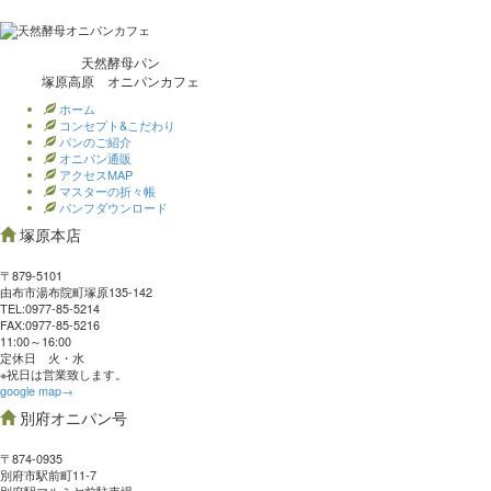
天然酵母パン
塚原高原 オニパンカフェ
ホーム
コンセプト&こだわり
パンのご紹介
オニパン通販
アクセスMAP
マスターの折々帳
パンフダウンロード
塚原本店
〒879-5101
由布市湯布院町塚原135-142
TEL:0977‐85-5214
FAX:0977‐85-5216
11:00～16:00
定休日 火・水
※祝日は営業致します。
google map→
別府オニパン号
〒874-0935
別府市駅前町11-7