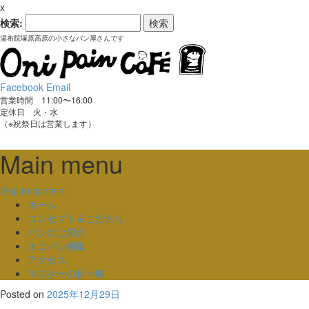
x
検索:
湯布院塚原高原の小さなパン屋さんです
Facebook
Email
営業時間 11:00〜16:00
定休日 火・水
（※祝祭日は営業します）
Main menu
Skip to content
ホーム
コンセプト＆こだわり
パンのご紹介
オニパン通販
アクセス
マスターの折々帳
Posted on
2025年12月29日