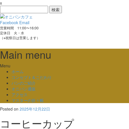
x
検
索:
Facebook
Email
営業時間 11:00〜16:00
定休日 火・水
（※祝祭日は営業します）
Main menu
Skip
Menu
to
ホーム
content
コンセプト＆こだわり
パンのご紹介
オニパン通販
アクセス
マスターの折々帳
Posted on
2025年12月22日
コーヒーカップ