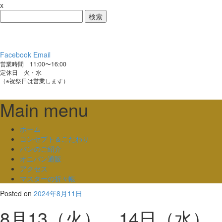
x
検
索:
Facebook
Email
営業時間 11:00〜16:00
定休日 火・水
（※祝祭日は営業します）
Main menu
Skip
ホーム
to
コンセプト＆こだわり
content
パンのご紹介
オニパン通販
アクセス
マスターの折々帳
Posted on
2024年8月11日
8月13（火），14日（水）