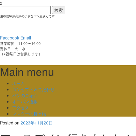
x
検
索:
湯布院塚原高原の小さなパン屋さんです
Facebook
Email
営業時間 11:00〜16:00
定休日 火・水
（※祝祭日は営業します）
Main menu
Skip
ホーム
to
コンセプト＆こだわり
content
パンのご紹介
オニパン通販
アクセス
マスターの折々帳
Posted on
2023年11月20日