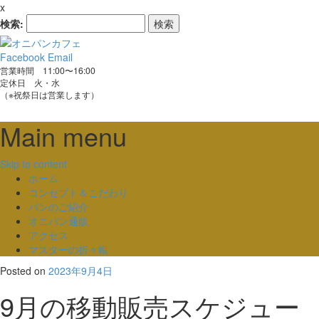
x
検索:
Facebook
Email
営業時間 11:00〜16:00
定休日 火・水
（※祝祭日は営業します）
Main menu
Skip to content
ホーム
コンセプト＆こだわり
パンのご紹介
オニパン通販
アクセス
マスターの折々帳
Posted on
2023年9月4日
9月の移動販売スケジュー