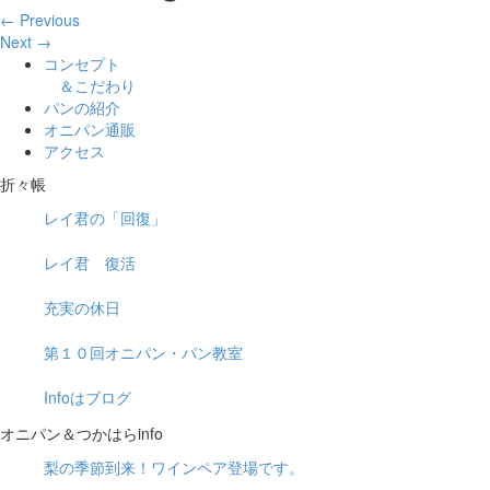
← Previous
Next →
コンセプト
＆こだわり
パンの紹介
オニパン通販
アクセス
折々帳
レイ君の「回復」
レイ君 復活
充実の休日
第１０回オニパン・パン教室
Infoはブログ
オニパン＆つかはらinfo
梨の季節到来！ワインペア登場です。