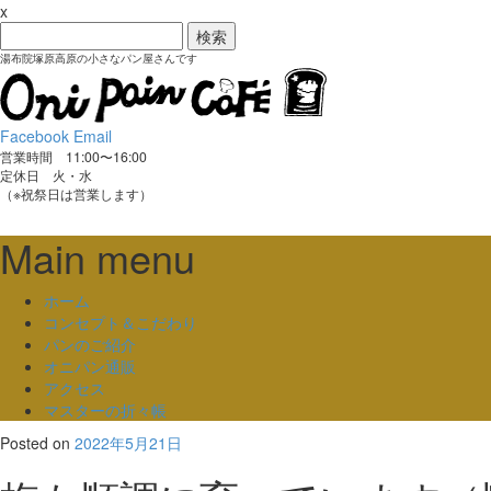
x
検
索:
湯布院塚原高原の小さなパン屋さんです
Facebook
Email
営業時間 11:00〜16:00
定休日 火・水
（※祝祭日は営業します）
Main menu
Skip
ホーム
to
コンセプト＆こだわり
content
パンのご紹介
オニパン通販
アクセス
マスターの折々帳
Posted on
2022年5月21日