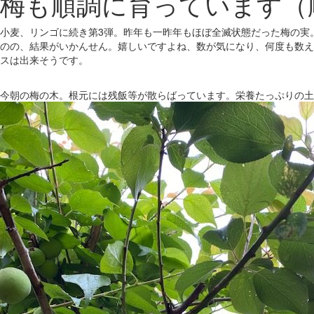
梅も順調に育っています（
小麦、リンゴに続き第3弾。昨年も一昨年もほぼ全滅状態だった梅の実
のの、結果がいかんせん。嬉しいですよね、数が気になり、何度も数え
スは出来そうです。
今朝の梅の木。根元には残飯等が散らばっています。栄養たっぷりの土