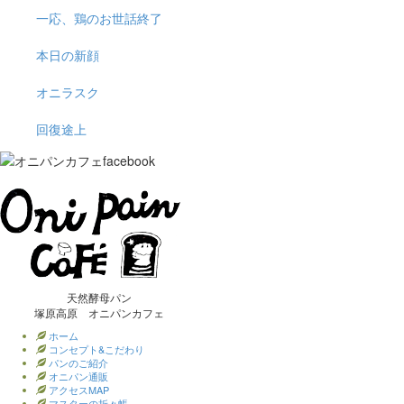
一応、鶏のお世話終了
本日の新顔
オニラスク
回復途上
天然酵母パン
塚原高原 オニパンカフェ
ホーム
コンセプト&こだわり
パンのご紹介
オニパン通販
アクセスMAP
マスターの折々帳