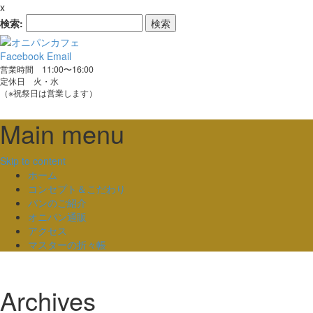
x
検索:
Facebook
Email
営業時間 11:00〜16:00
定休日 火・水
（※祝祭日は営業します）
Main menu
Skip to content
ホーム
コンセプト＆こだわり
パンのご紹介
オニパン通販
アクセス
マスターの折々帳
Archives