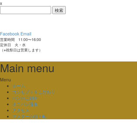
x
検
索:
Facebook
Email
営業時間 11:00〜16:00
定休日 火・水
（※祝祭日は営業します）
Main menu
Skip
Menu
to
ホーム
content
コンセプト＆こだわり
パンのご紹介
オニパン通販
アクセス
マスターの折々帳